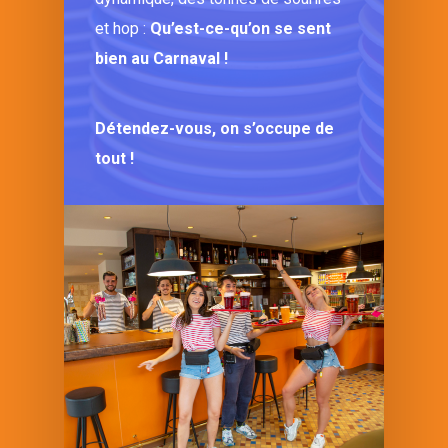
et hop :
Qu’est-ce-qu’on se sent
bien au Carnaval !
Détendez-vous, on s’occupe de
tout !